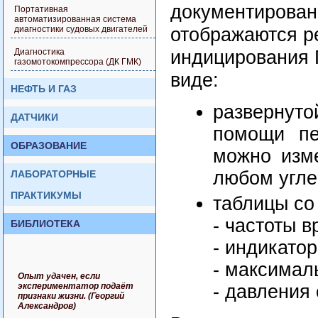
документирован
Портативная
автоматизированная система
диагностики судовых двигателей
отображаются р
Диагностика
индицирования 
газомотокомпрессора (ДК ГМК)
виде:
НЕФТЬ И ГАЗ
развернуто
ДАТЧИКИ
помощи пе
ОБРАЗОВАНИЕ
можно изме
любом угле
ЛАБОРАТОРНЫЕ
ПРАКТИКУМЫ
таблицы со
- частоты 
БИБЛИОТЕКА
- индикато
- максимал
Опыт удачен, если
экспериментатор подаёт
- давления 
признаки жизни. (Георгий
Александров)