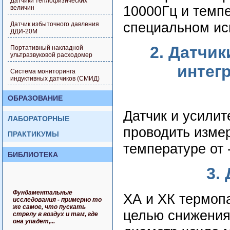
Датчики теплофизических
10000Гц и темпе
величин
специальном исп
Датчик избыточного давления
ДДИ-20М
2. Датчи
Портативный накладной
ультразвуковой расходомер
интег
Система мониторинга
индуктивных датчиков (СМИД)
ОБРАЗОВАНИЕ
Датчик и усилит
ЛАБОРАТОРНЫЕ
проводить измер
ПРАКТИКУМЫ
температуре от 
БИБЛИОТЕКА
3.
Фундаментальные
ХА и ХК термоп
исследования - примерно то
же самое, что пускать
целью снижения
стрелу в воздух и там, где
она упадет,...