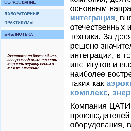
ОБРАЗОВАНИЕ
основным напра
ЛАБОРАТОРНЫЕ
интеграция
, в
ПРАКТИКУМЫ
отечественных 
БИБЛИОТЕКА
техники. За де
решено значите
интеграции, в т
Эксперимент должен быть
воспроизводимым, то есть
институтов и вы
терпеть неудачу одним и
тем же способом.
наиболее востр
таких как
аэрок
комплекс
,
энер
Компания ЦАТИ 
производителей
оборудования, 