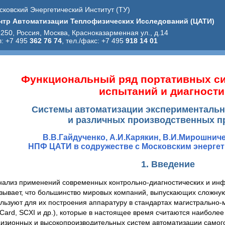
сковский Энергетический Институт (ТУ)
нтр Автоматизации Теплофизических Исследований (ЦАТИ)
250, Россия, Москва, Красноказарменная ул., д.14
л: +7 495
362 76 74
, тел./факс: +7 495
918 14 01
Функциональный ряд портативных си
испытаний и диагности
Системы автоматизации эксперименталь
и различных производственных п
В.В.Гайдученко, А.И.Карякин, В.И.Мирошниче
НПФ ЦАТИ в содружестве с Московским энергет
1. Введение
нализ применений современных контрольно-диагностических и ин
зывает, что большинство мировых компаний, выпускающих сложну
льзуют для их построения аппаратуру в стандартах магистрально-м
ard, SCXI и др.), которые в настоящее время считаются наиболе
изионных и высокопроизводительных систем автоматизации самог