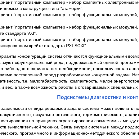
ариант "портативный компьютер - набор компактных электронных м
иняемых в конструкцию типа "этажерки".
ариант "портативный компьютер - набор функциональных модулей,
ариант "портативный компьютер - набор функциональных модулей
те стандарта VXI".
ариант "портативный компьютер - набор функциональных модулей,
инированном крейте стандарта PXI-SCXI".
арианты конфигураций систем отличаются функциональными возмо
разуют «функциональный ряд», поддерживаемый единой программ
го либо одного варианта нет необходимости, поскольку состав апп
виями поставленной перед разработчиками конкретной задачи. Н
ативность, т.е. малогабаритность, компактность, малое энергопотр
й вес, а также возможность работы в оговариваемых специальных 
Подсистемы диагностики и кон
 зависимости от вида решаемой задачи система может включать п
оакустического, визуально-оптического, термометрического, аналит
ностирования на принципах агрегатирования совместимых между 
ств вычислительной техники. Связь внутри системы и между подси
ического, программного и информационно-методического обеспеч