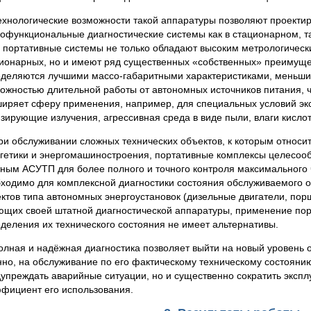
ехнологические возможности такой аппаратуры позволяют проектир
офункциональные диагностические системы как в стационарном, та
 портативные системы не только обладают высоким метрологическ
ионарных, но и имеют ряд существенных «собственных» преимуще
деляются лучшими массо-габаритными характеристиками, меньши
ожностью длительной работы от автономных источников питания, ч
иряет сферу применения, например, для специальных условий эк
зирующие излучения, агрессивная среда в виде пыли, влаги кислот 
ри обслуживании сложных технических объектов, к которым относит
гетики и энергомашиностроения, портативные комплексы целесооб
ным АСУТП для более полного и точного контроля максимального 
ходимо для комплексной диагностики состояния обслуживаемого о
ктов типа автономных энергоустановок (дизельные двигатели, порш
щих своей штатной диагностической аппаратуры, применение пор
деления их технического состояния не имеет альтернативы.
олная и надёжная диагностика позволяет выйти на новый уровень 
но, на обслуживание по его фактическому техническому состоянию
упреждать аварийные ситуации, но и существенно сократить эксп
фициент его использования.