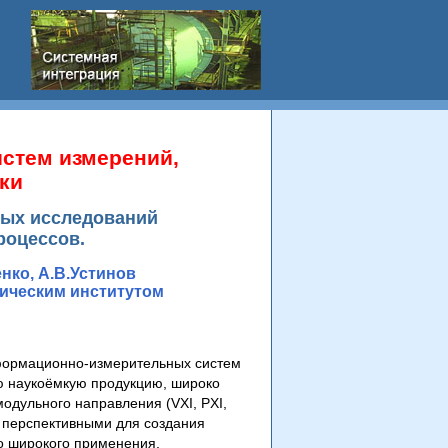
стем измерений,
ки
ных исследований
роцессов.
нко, А.В.Устинов
ическим институтом
формационно-измерительных систем
ю наукоёмкую продукцию, широко
одульного направления (VXI, PXI,
е перспективными для создания
о широкого применения.