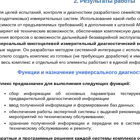
2. Результаты работы
ля целей испытаний, контроля и диагностики разработано семейст
годатчиковых) измерительных систем. Использование какой-либо си
симости от предъявляемых требований) в дополнение к штатной 
иряет её технические возможности, обеспечивая комплексную диаг
ния вопросов о возможности дальнейшей безаварийной эксплуата
версальный многоцелевой измерительный диагностический к
ые задачи. Он разработан методом системной интеграции с исполь
олило создать комплекс из готовых (не требующих доработки) и и
 весь комплекс и отдельный его элементы работают в единой инф
Функции и назначение универсального диагнос
плекс предназначен для выполнения следующих функций:
сбор информации об основных параметрах тестируе
предварительной диагностической информации
ввод полученной информации и формирование баз данных;
обеспечение работы экспертной системы с выдачей рекоменд
мероприятий по техническому обслуживанию;
хранение полученной информации и передачи ее в систе
техническому обслуживанию и ремонту;
аратные и программные решения каждой системы комплекса 