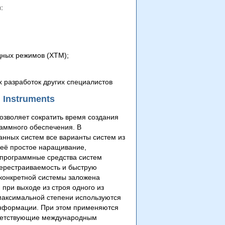
:
дных режимов (ХТМ);
 разработок других специалистов
 Instruments
озволяет сократить время создания
раммного обеспечения. В
нных систем все варианты систем из
 её простое наращивание,
 программные средства систем
перестраиваемость и быструю
 конкретной системы заложена
при выходе из строя одного из
 максимальной степени используются
информации. При этом применяются
тветствующие международным