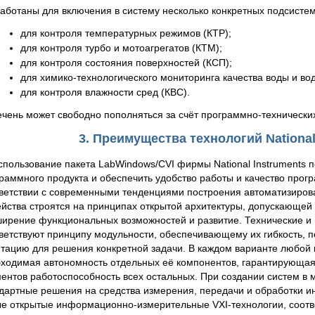
аботаны для включения в систему несколько конкретных подсистем
для контроля температурных режимов (КТР);
для контроля турбо и мотоагрегатов (КТМ);
для контроля состояния поверхностей (КСП);
для химико-технологического мониторинга качества воды и во
для контроля влажности сред (КВС).
чень может свободно пополняться за счёт программно-технических
3. Преимущества технологий National
спользование пакета LabWindows/CVI фирмы National Instruments п
раммного продукта и обеспечить удобство работы и качество прог
ветствии с современными тенденциями построения автоматизирова
йства строятся на принципах открытой архитектуры, допускающей
ирение функциональных возможностей и развитие. Технические и
ветствуют принципу модульности, обеспечивающему их гибкость, 
тацию для решения конкретной задачи. В каждом варианте любой
ходимая автономность отдельных её компонентов, гарантирующая 
ентов работоспособность всех остальных. При создании систем в
дартные решения на средства измерения, передачи и обработки 
е открытые информационно-измерительные VXI-технологии, соо