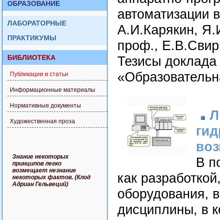
ОБРАЗОВАНИЕ
автоматизации 
ЛАБОРАТОРНЫЕ
А.И.Карякин, Я.И
ПРАКТИКУМЫ
проф., Е.В.Свири
БИБЛИОТЕКА
Тезисы доклада
«Образовательна
Публикации и статьи
Информационные материалы
Нормативные документы
Л
Художественная проза
гид
воз
Знание некоторых
В п
принципов легко
возмещает незнание
как разработкой
некоторых фактов. (Клод
Адриан Гельвеций)
оборудования, 
дисциплины, в 