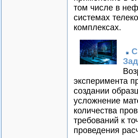
том числе в неф
системах телек
комплексах.
С
Зад
Воз
эксперимента п
создании образц
усложнение мат
количества про
требований к то
проведения рас