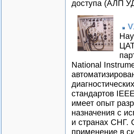
доступа (АЛП УД
V
Нау
ЦАТ
пар
National Instru
автоматизирова
диагностических
стандартов IEE
имеет опыт разр
назначения с и
и странах СНГ.
применение в си