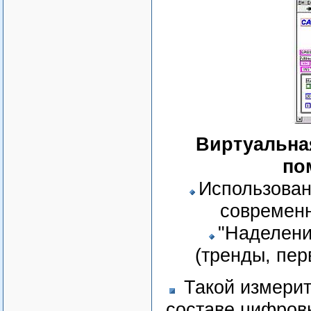
Виртуальна
по
Использован
современн
"Наделени
(тренды, пе
Такой измерит
составе цифровы