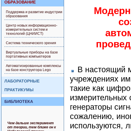
ОБРАЗОВАНИЕ
Модерн
Поддержка и развитие индустрии
образования
со
Центр новых информационно-
авто
измерительных систем и
технологий (ЦНИИСТ)
провед
Система технического зрения
Виртуальные приборы на базе
портативных компьютеров
Автоматизированные комплексы
В настоящий м
на базе конструктора Lego
учреждениях им
ЛАБОРАТОРНЫЕ
такие как цифр
ПРАКТИКУМЫ
измерительных 
БИБЛИОТЕКА
генераторы сигн
сожалению, ино
Чем дальше эксперимент
используются, 
от теории, тем ближе он к